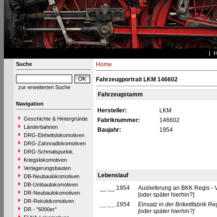
Suche
Home
Fahrzeugportrait LKM 146602
zur erweiterten Suche
Fahrzeugstamm
Navigation
Hersteller:
LKM
Geschichte & Hintergründe
Fabriknummer:
146602
Länderbahnen
Baujahr:
1954
DRG-Einheitslokomotiven
DRG-Zahnradlokomotiven
DRG-Schmalspurlok.
Kriegslokomotiven
Verlagerungsbauten
Lebenslauf
DB-Neubaulokomotiven
DB-Umbaulokomotiven
__.__.1954
Auslieferung an BKK Regis - 
DR-Neubaulokomotiven
[oder später hierhin?]
DR-Rekolokomotiven
__.__.1954
Einsatz in der Brikettfabrik Re
DR - "6000er"
[oder später hierhin?]