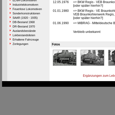
ELNA-Lokomotiven
12.05.1976
=> BKW Regis - VEB Braunkoh
Industrielokomotiven
[oder später hierhin?]
Feuerlose Lokomotiven
01.01.1980
=> BKW Regis - VE Braunkohle
Sonderkonstruktionen
VEB Braunkohlenwerk Regis, 
SAAR (1920 - 1935)
[oder später hierhin?]
DB-Bestand 1968
01.06.1990
=> MIBRAG - Mitteldeutsche B
DR-Bestand 1970
Auslandsbestände
Verbleib unbekannt
Lokbestandslisten
Erhaltene Fahrzeuge
Zerlegungen
Fotos
Ergänzungen zum Leb