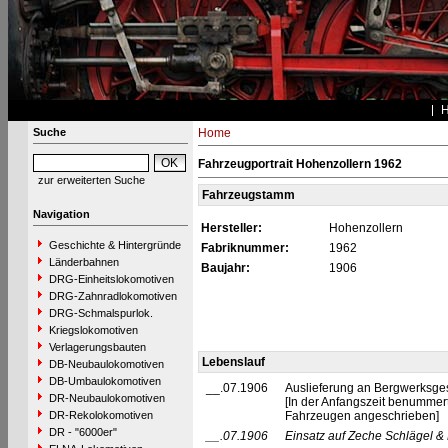
Suche
Home
Fahrzeugportrait Hohenzollern 1962
zur erweiterten Suche
Fahrzeugstamm
Navigation
Hersteller:
Hohenzollern
Geschichte & Hintergründe
Fabriknummer:
1962
Länderbahnen
Baujahr:
1906
DRG-Einheitslokomotiven
DRG-Zahnradlokomotiven
DRG-Schmalspurlok.
Kriegslokomotiven
Verlagerungsbauten
Lebenslauf
DB-Neubaulokomotiven
DB-Umbaulokomotiven
__.07.1906
Auslieferung an Bergwerksges
DR-Neubaulokomotiven
[In der Anfangszeit benummer
DR-Rekolokomotiven
Fahrzeugen angeschrieben]
DR - "6000er"
__.07.1906
Einsatz auf Zeche Schlägel 