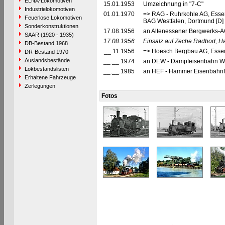
ELNA-Lokomotiven
15.01.1953
Umzeichnung in "7-C"
Industrielokomotiven
01.01.1970
=> RAG - Ruhrkohle AG, Esse
Feuerlose Lokomotiven
BAG Westfalen, Dortmund [D]
Sonderkonstruktionen
17.08.1956
an Altenessener Bergwerks-A
SAAR (1920 - 1935)
17.08.1956
Einsatz auf Zeche Radbod, 
DB-Bestand 1968
__.11.1956
=> Hoesch Bergbau AG, Esse
DR-Bestand 1970
Auslandsbestände
__.__.1974
an DEW - Dampfeisenbahn Wes
Lokbestandslisten
__.__.1985
an HEF - Hammer Eisenbahnf
Erhaltene Fahrzeuge
Zerlegungen
Fotos