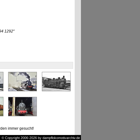
94 1292"
den immer gesucht!
© Copyright 2006-2026 by dampflokomotivarchiv.de