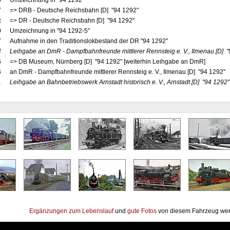
6
Umzeichnung in "94 1292"
7
=> DRB - Deutsche Reichsbahn [D] "94 1292"
x
=> DR - Deutsche Reichsbahn [D] "94 1292"
0
Umzeichnung in "94 1292-5"
7
Aufnahme in den Traditionslokbestand der DR "94 1292"
4
Leihgabe an DmR - Dampfbahnfreunde mittlerer Rennsteig e. V., Ilmenau
[D]
"
6
=> DB Museum, Nürnberg [D] "94 1292" [weiterhin Leihgabe an DmR]
6
an DmR - Dampfbahnfreunde mittlerer Rennsteig e. V., Ilmenau [D] "94 1292"
1
Leihgabe an Bahnbetriebswerk Arnstadt historisch e. V., Arnstadt
[D]
"94 1292"
Ergänzungen zum Lebenslauf
und
gute Fotos
von diesem Fahrzeug wer