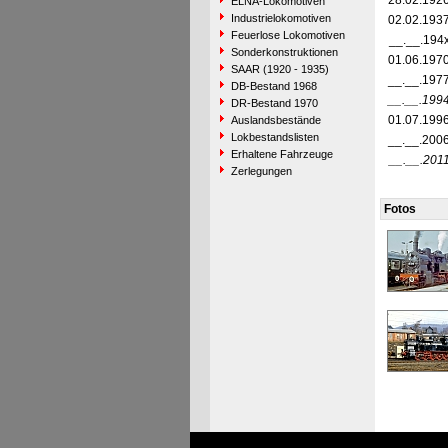
28.02.192
ELNA-Lokomotiven
Industrielokomotiven
02.02.193
Feuerlose Lokomotiven
__.__.194
Sonderkonstruktionen
01.06.197
SAAR (1920 - 1935)
__.__.197
DB-Bestand 1968
__.__.199
DR-Bestand 1970
01.07.199
Auslandsbestände
Lokbestandslisten
__.__.200
Erhaltene Fahrzeuge
__.__.201
Zerlegungen
Fotos