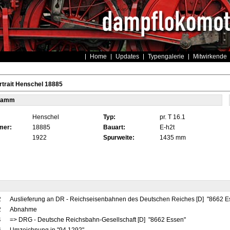
Home
Updates
Typengalerie
Mitwirkende
trait Henschel 18885
tamm
Henschel
Typ:
pr. T 16.1
mer:
18885
Bauart:
E-h2t
1922
Spurweite:
1435 mm
2
Auslieferung an DR - Reichseisenbahnen des Deutschen Reiches [D] "8662 
2
Abnahme
4
=> DRG - Deutsche Reichsbahn-Gesellschaft [D] "8662 Essen"