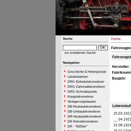
Suche
Home
Fahrzeugpor
zur erweiterten Suche
Fahrzeugs
Navigation
Hersteller:
Geschichte & Hintergründe
Fabriknum
Länderbahnen
Baujahr:
DRG-Einheitslokomotiven
DRG-Zahnradlokomotiven
DRG-Schmalspurlok.
Kriegslokomotiven
Verlagerungsbauten
Lebenslauf
DB-Neubaulokomotiven
DB-Umbaulokomotiven
25.03.192
DR-Neubaulokomotiven
__.04.192
DR-Rekolokomotiven
31.08.192
DR - "6000er"