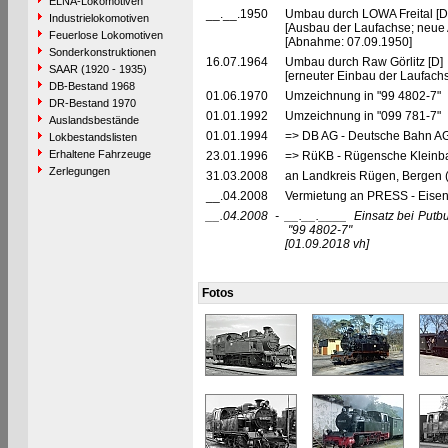
ELNA-Lokomotiven
__.__.1950
Umbau durch LOWA Freital [
Industrielokomotiven
[Ausbau der Laufachse; neue 
Feuerlose Lokomotiven
[Abnahme: 07.09.1950]
Sonderkonstruktionen
16.07.1964
Umbau durch Raw Görlitz [D
SAAR (1920 - 1935)
[erneuter Einbau der Laufachs
DB-Bestand 1968
01.06.1970
Umzeichnung in "99 4802-7"
DR-Bestand 1970
01.01.1992
Umzeichnung in "099 781-7"
Auslandsbestände
01.01.1994
=> DB AG - Deutsche Bahn AG,
Lokbestandslisten
Erhaltene Fahrzeuge
23.01.1996
=> RüKB - Rügensche Kleinb
Zerlegungen
31.03.2008
an Landkreis Rügen, Bergen 
__.04.2008
Vermietung an PRESS - Eisenb
__.04.2008
-
__.__.____
Einsatz bei Put
"99 4802-7"
[01.09.2018 vh]
Fotos