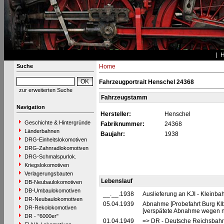
Suche
Home
Fahrzeugportrait Henschel 24368
zur erweiterten Suche
Fahrzeugstamm
Navigation
Hersteller:
Henschel
Geschichte & Hintergründe
Fabriknummer:
24368
Länderbahnen
Baujahr:
1938
DRG-Einheitslokomotiven
DRG-Zahnradlokomotiven
DRG-Schmalspurlok.
Kriegslokomotiven
Verlagerungsbauten
Lebenslauf
DB-Neubaulokomotiven
DB-Umbaulokomotiven
__.__.1938
Auslieferung an KJI - Kleinba
DR-Neubaulokomotiven
05.04.1939
Abnahme [Probefahrt Burg Klbf
DR-Rekolokomotiven
[verspätete Abnahme wegen na
DR - "6000er"
01.04.1949
=> DR - Deutsche Reichsbahn