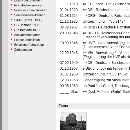
ELNA-Lokomotiven
__.11.1918
=> ED Essen - Preußische St
Industrielokomotiven
01.04.1920
=> DR - Reichseisenbahnen 
Feuerlose Lokomotiven
Sonderkonstruktionen
31.08.1924
=> DRG - Deutsche Reichsbah
SAAR (1920 - 1935)
11.12.1925
Umzeichnung in "55 3143"
DB-Bestand 1968
02.02.1937
=> DRB - Deutsche Reichsbah
DR-Bestand 1970
20.08.1945
=> RBGD - Reichsbahn-General
Auslandsbestände
[Eisenbahnverwaltung der brit
Lokbestandslisten
10.09.1946
=> HVE - Hauptverwaltung de
Erhaltene Fahrzeuge
[Zusammenschluß der Eisenba
Zerlegungen
12.09.1948
=> VfV - Verwaltung für Verke
[Eingliederung der HVE als Ha
07.09.1949
=> DB - Deutsche Bundesbah
01.10.1967
z-Stellung [Lok mit Tender im 
01.01.1968
Umzeichnung in "055 143-2"
12.03.1968
Genehmigung zur Ausmusteru
09.05.1969
an Paul Jost GmbH, Duisburg 
__.__.19xx
++ [Jost, Mülheim (Ruhr)-Spel
Fotos