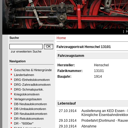
Suche
Home
Fahrzeugportrait Henschel 13101
zur erweiterten Suche
Fahrzeugstamm
Navigation
Hersteller:
Henschel
Geschichte & Hintergründe
Fabriknummer:
13101
Länderbahnen
Baujahr:
1914
DRG-Einheitslokomotiven
DRG-Zahnradlokomotiven
DRG-Schmalspurlok.
Kriegslokomotiven
Verlagerungsbauten
Lebenslauf
DB-Neubaulokomotiven
DB-Umbaulokomotiven
27.10.1914
Auslieferung an KED Essen - 
DR-Neubaulokomotiven
Königliche Eisenbahndirekti
DR-Rekolokomotiven
29.10.1914
Probefahrt [Dortmund - Rauxel
DR - "6000er"
29.10.1914
Abnahme