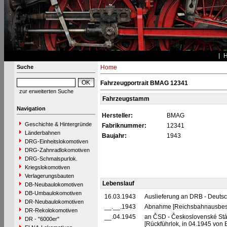
Suche
Home
Fahrzeugportrait BMAG 12341
zur erweiterten Suche
Fahrzeugstamm
Navigation
Hersteller:
BMAG
Geschichte & Hintergründe
Fabriknummer:
12341
Länderbahnen
Baujahr:
1943
DRG-Einheitslokomotiven
DRG-Zahnradlokomotiven
DRG-Schmalspurlok.
Kriegslokomotiven
Verlagerungsbauten
Lebenslauf
DB-Neubaulokomotiven
DB-Umbaulokomotiven
16.03.1943
Auslieferung an DRB - Deuts
DR-Neubaulokomotiven
__.__.1943
Abnahme [Reichsbahnausbes
DR-Rekolokomotiven
__.04.1945
an ČSD - Československé Stá
DR - "6000er"
[Rückführlok, in 04.1945 von 