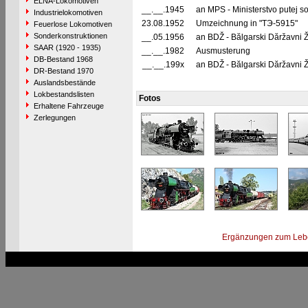
ELNA-Lokomotiven
__.__.1945
an MPS - Ministerstvo putej 
Industrielokomotiven
23.08.1952
Umzeichnung in "TЭ-5915"
Feuerlose Lokomotiven
Sonderkonstruktionen
__.05.1956
an BDŽ - Bălgarski Dăržavni Ž
SAAR (1920 - 1935)
__.__.1982
Ausmusterung
DB-Bestand 1968
__.__.199x
an BDŽ - Bălgarski Dăržavni Ž
DR-Bestand 1970
Auslandsbestände
Lokbestandslisten
Fotos
Erhaltene Fahrzeuge
Zerlegungen
Ergänzungen zum Leb