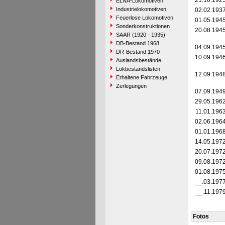
21.10.192
ELNA-Lokomotiven
Industrielokomotiven
02.02.193
Feuerlose Lokomotiven
01.05.194
Sonderkonstruktionen
20.08.194
SAAR (1920 - 1935)
DB-Bestand 1968
04.09.194
DR-Bestand 1970
10.09.194
Auslandsbestände
Lokbestandslisten
12.09.194
Erhaltene Fahrzeuge
Zerlegungen
07.09.194
29.05.196
11.01.196
02.06.196
01.01.196
14.05.197
20.07.197
09.08.197
01.08.197
__.03.197
__.11.197
Fotos