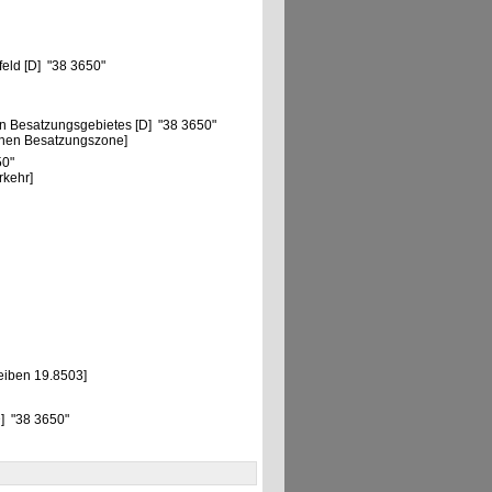
feld [D] "38 3650"
n Besatzungsgebietes [D] "38 3650"
chen Besatzungszone]
50"
rkehr]
eiben 19.8503]
D] "38 3650"