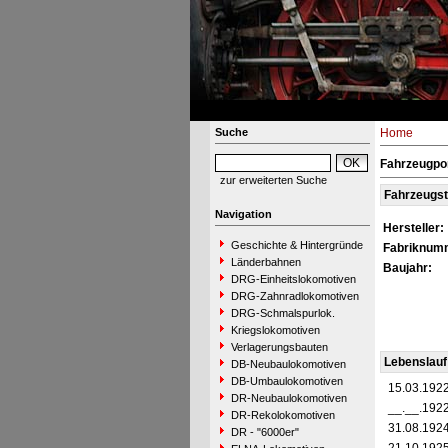
Suche
Home
Fahrzeugpor
zur erweiterten Suche
Fahrzeugs
Navigation
Hersteller:
Geschichte & Hintergründe
Fabriknum
Länderbahnen
Baujahr:
DRG-Einheitslokomotiven
DRG-Zahnradlokomotiven
DRG-Schmalspurlok.
Kriegslokomotiven
Verlagerungsbauten
Lebenslauf
DB-Neubaulokomotiven
DB-Umbaulokomotiven
15.03.192
DR-Neubaulokomotiven
__.__.192
DR-Rekolokomotiven
31.08.192
DR - "6000er"