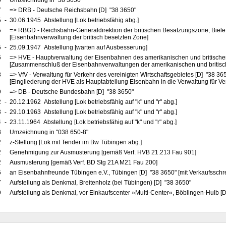
5
Umzeichnung in "38 3650"
7
=> DRB - Deutsche Reichsbahn [D] "38 3650"
5
-
30.06.1945 Abstellung [Lok betriebsfähig abg.]
5
=> RBGD - Reichsbahn-Generaldirektion der britischen Besatzungszone, Biele
[Eisenbahnverwaltung der britisch besetzten Zone]
5
-
25.09.1947 Abstellung [warten auf Ausbesserung]
6
=> HVE - Hauptverwaltung der Eisenbahnen des amerikanischen und britische
[Zusammenschluß der Eisenbahnverwaltungen der amerikanischen und britis
8
=> VfV - Verwaltung für Verkehr des vereinigten Wirtschaftsgebietes [D] "38 36
[Eingliederung der HVE als Hauptabteilung Eisenbahn in die Verwaltung für Ve
9
=> DB - Deutsche Bundesbahn [D] "38 3650"
2
-
20.12.1962 Abstellung [Lok betriebsfähig auf "k" und "r" abg.]
3
-
29.10.1963 Abstellung [Lok betriebsfähig auf "k" und "r" abg.]
4
-
23.11.1964 Abstellung [Lok betriebsfähig auf "k" und "r" abg.]
8
Umzeichnung in "038 650-8"
2
z-Stellung [Lok mit Tender im Bw Tübingen abg.]
2
Genehmigung zur Ausmusterung [gemäß Verf. HVB 21.213 Fau 901]
2
Ausmusterung [gemäß Verf. BD Stg 21A M21 Fau 200]
5
an Eisenbahnfreunde Tübingen e.V., Tübingen [D] "38 3650" [mit Verkaufsschr
7
Aufstellung als Denkmal, Breitenholz (bei Tübingen) [D] "38 3650"
9
Aufstellung als Denkmal, vor Einkaufscenter »Multi-Center«, Böblingen-Hulb [