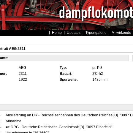
Home
Updates
Typengalerie
Mitwirkende
trait AEG 2311
tamm
AEG
Typ:
pr. P 8
mer:
2311
Bauart:
2'C-h2
1922
Spurweite:
1435 mm
2
Auslieferung an DR - Reichseisenbahnen des Deutschen Reiches [D] "3097 El
2
Abnahme
4
=> DRG - Deutsche Reichsbahn-Gesellschaft [D] "3097 Elberfeld"