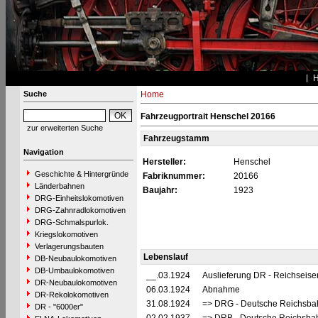
Suche
Home
Fahrzeugportrait Henschel 20166
zur erweiterten Suche
Fahrzeugstamm
Navigation
Hersteller:
Henschel
Geschichte & Hintergründe
Fabriknummer:
20166
Länderbahnen
Baujahr:
1923
DRG-Einheitslokomotiven
DRG-Zahnradlokomotiven
DRG-Schmalspurlok.
Kriegslokomotiven
Verlagerungsbauten
Lebenslauf
DB-Neubaulokomotiven
DB-Umbaulokomotiven
__.03.1924
Auslieferung DR - Reichseis
DR-Neubaulokomotiven
06.03.1924
Abnahme
DR-Rekolokomotiven
31.08.1924
=> DRG - Deutsche Reichsbah
DR - "6000er"