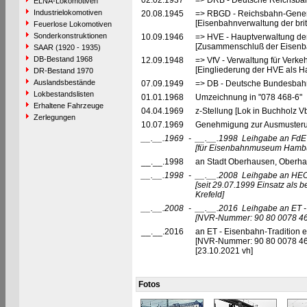
02.02.1937
=> DRB - Deutsche Reichsbah
ELNA-Lokomotiven
Industrielokomotiven
20.08.1945
=> RBGD - Reichsbahn-General
[Eisenbahnverwaltung der brit
Feuerlose Lokomotiven
Sonderkonstruktionen
10.09.1946
=> HVE - Hauptverwaltung de
[Zusammenschluß der Eisenba
SAAR (1920 - 1935)
DB-Bestand 1968
12.09.1948
=> VfV - Verwaltung für Verke
[Eingliederung der HVE als Ha
DR-Bestand 1970
Auslandsbestände
07.09.1949
=> DB - Deutsche Bundesbahn
Lokbestandslisten
01.01.1968
Umzeichnung in "078 468-6"
Erhaltene Fahrzeuge
04.04.1969
z-Stellung [Lok in Buchholz Vb
Zerlegungen
10.07.1969
Genehmigung zur Ausmusterun
__.__.1969
-
__.__.1998
Leihgabe an FdE
[für Eisenbahnmuseum Hambu
__.__.1998
an Stadt Oberhausen, Oberha
__.__.1998
-
__.__.2008
Leihgabe an HEO
[seit 29.07.1999 Einsatz al
Krefeld]
__.__.2008
-
__.__.2016
Leihgabe an ET - 
[NVR-Nummer: 90 80 0078 46
__.__.2016
an ET - Eisenbahn-Tradition e.
[NVR-Nummer: 90 80 0078 4
[23.10.2021 vh]
Fotos