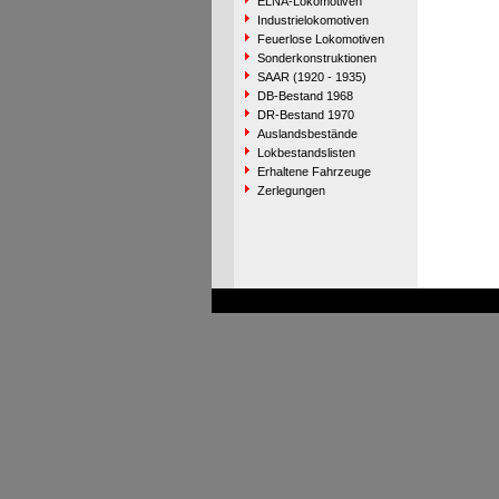
ELNA-Lokomotiven
Industrielokomotiven
Feuerlose Lokomotiven
Sonderkonstruktionen
SAAR (1920 - 1935)
DB-Bestand 1968
DR-Bestand 1970
Auslandsbestände
Lokbestandslisten
Erhaltene Fahrzeuge
Zerlegungen