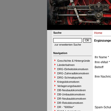
Suche
Home
Ergänzunge
zur erweiterten Suche
Navigation
Ihr Name *
Geschichte & Hintergründe
Ihre eMail *
Länderbahnen
Betreff
DRG-Einheitslokomotiven
DRG-Zahnradlokomotiven
Ihre Nachric
DRG-Schmalspurlok.
Kriegslokomotiven
Verlagerungsbauten
DB-Neubaulokomotiven
DB-Umbaulokomotiven
DR-Neubaulokomotiven
DR-Rekolokomotiven
DR - "6000er"
Spam-Schut