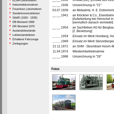
__.__.1936
Umbau [NL] [Einbau des Kesse
ELNA-Lokomotiven
Industrielokomotiven
__.__.1936
Umzeichnung in "21"
Feuerlose Lokomotiven
03.07.1939
an Metaalmij. H. E. Dotremont,
Sonderkonstruktionen
__.__.1941
an Klöckner & Co., Eisenbahn
SAAR (1920 - 1935)
[Aufarbeitung bei Henschel in
DB-Bestand 1968
[vermutlich danach vermietet]
DR-Bestand 1970
__.__.1954
an Sachtleben AG für Bergbau
Auslandsbestände
[2. Besetzung]
Lokbestandslisten
__.__.1954
Einsatz im Werk Homberg, Ho
Erhaltene Fahrzeuge
__.__.1969
Einsatz im Werk Stürzelberger
Zerlegungen
21.11.1972
an SHM - Stoomtram Hoorn-Med
11.04.1974
Wiederinbetriebnahme
__.__.1996
Umzeichnung in "26"
Fotos