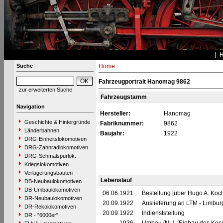
Suche
Home
Fahrzeugportrait Hanomag 9862
zur erweiterten Suche
Fahrzeugstamm
Navigation
Hersteller:
Hanomag
Geschichte & Hintergründe
Fabriknummer:
9862
Länderbahnen
Baujahr:
1922
DRG-Einheitslokomotiven
DRG-Zahnradlokomotiven
DRG-Schmalspurlok.
Kriegslokomotiven
Verlagerungsbauten
Lebenslauf
DB-Neubaulokomotiven
DB-Umbaulokomotiven
06.06.1921
Bestellung [über Hugo A. Koc
DR-Neubaulokomotiven
20.09.1922
Auslieferung an LTM - Limbu
DR-Rekolokomotiven
20.09.1922
Indienststellung
DR - "6000er"