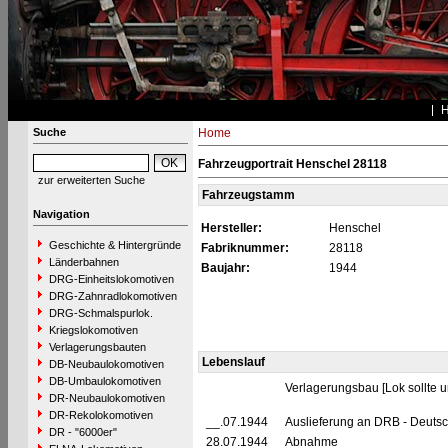
Suche
Home
Fahrzeugportrait Henschel 28118
zur erweiterten Suche
Fahrzeugstamm
Navigation
Hersteller:
Henschel
Geschichte & Hintergründe
Fabriknummer:
28118
Länderbahnen
Baujahr:
1944
DRG-Einheitslokomotiven
DRG-Zahnradlokomotiven
DRG-Schmalspurlok.
Kriegslokomotiven
Verlagerungsbauten
Lebenslauf
DB-Neubaulokomotiven
DB-Umbaulokomotiven
Verlagerungsbau [Lok sollte 
DR-Neubaulokomotiven
DR-Rekolokomotiven
__.07.1944
Auslieferung an DRB - Deuts
DR - "6000er"
28.07.1944
Abnahme