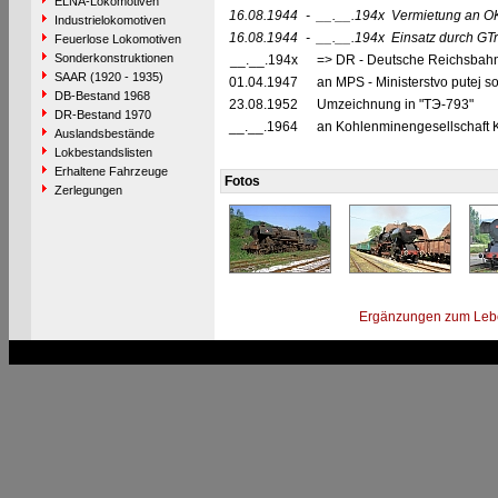
ELNA-Lokomotiven
16.08.1944
-
__.__.194x
Vermietung an O
Industrielokomotiven
16.08.1944
-
__.__.194x
Einsatz durch GT
Feuerlose Lokomotiven
Sonderkonstruktionen
__.__.194x
=> DR - Deutsche Reichsbahn 
SAAR (1920 - 1935)
01.04.1947
an MPS - Ministerstvo putej s
DB-Bestand 1968
23.08.1952
Umzeichnung in "TЭ-793"
DR-Bestand 1970
__.__.1964
an Kohlenminengesellschaft Kre
Auslandsbestände
Lokbestandslisten
Erhaltene Fahrzeuge
Fotos
Zerlegungen
Ergänzungen zum Leb