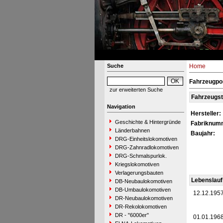
Suche
Home
Fahrzeugpor
zur erweiterten Suche
Fahrzeugs
Navigation
Hersteller:
Geschichte & Hintergründe
Fabriknum
Länderbahnen
Baujahr:
DRG-Einheitslokomotiven
DRG-Zahnradlokomotiven
DRG-Schmalspurlok.
Kriegslokomotiven
Verlagerungsbauten
Lebenslauf
DB-Neubaulokomotiven
DB-Umbaulokomotiven
12.12.195
DR-Neubaulokomotiven
DR-Rekolokomotiven
DR - "6000er"
01.01.196