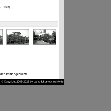
2.1975]
den immer gesucht!
© Copyright 2006-2026 by dampflokomotivarchiv.de