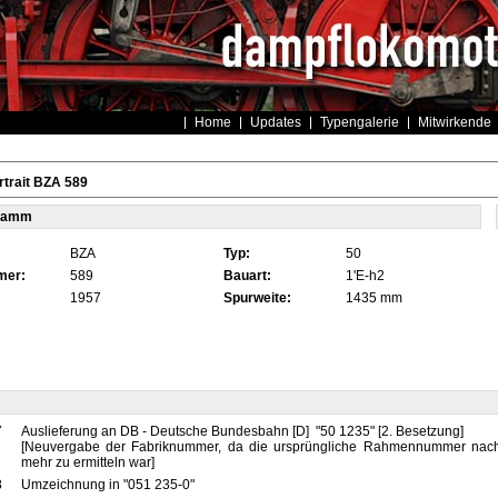
Home
Updates
Typengalerie
Mitwirkende
trait BZA 589
tamm
BZA
Typ:
50
mer:
589
Bauart:
1'E-h2
1957
Spurweite:
1435 mm
7
Auslieferung an DB - Deutsche Bundesbahn [D] "50 1235" [2. Besetzung]
[Neuvergabe der Fabriknummer, da die ursprüngliche Rahmennummer nach
mehr zu ermitteln war]
8
Umzeichnung in "051 235-0"