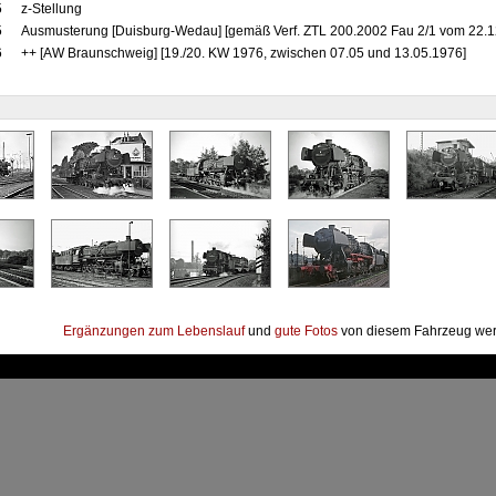
5
z-Stellung
5
Ausmusterung [Duisburg-Wedau] [gemäß Verf. ZTL 200.2002 Fau 2/1 vom 22.1
6
++ [AW Braunschweig] [19./20. KW 1976, zwischen 07.05 und 13.05.1976]
Ergänzungen zum Lebenslauf
und
gute Fotos
von diesem Fahrzeug wer