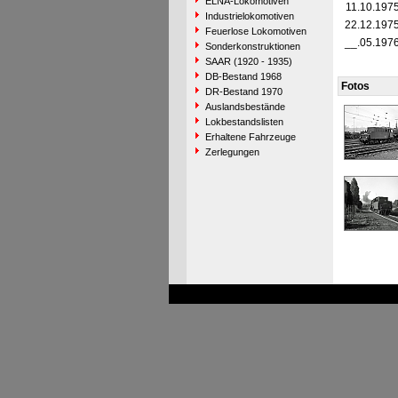
ELNA-Lokomotiven
11.10.197
Industrielokomotiven
22.12.197
Feuerlose Lokomotiven
__.05.197
Sonderkonstruktionen
SAAR (1920 - 1935)
DB-Bestand 1968
Fotos
DR-Bestand 1970
Auslandsbestände
Lokbestandslisten
Erhaltene Fahrzeuge
Zerlegungen