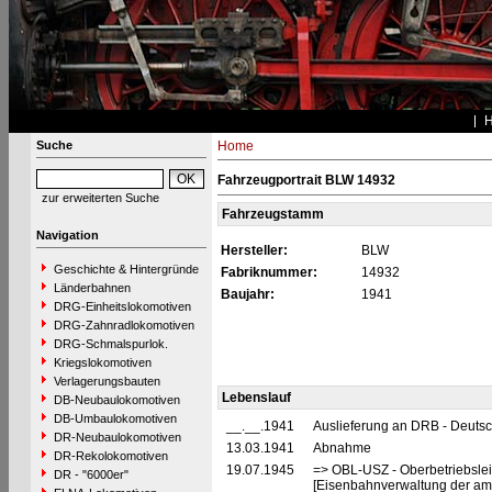
Suche
Home
Fahrzeugportrait BLW 14932
zur erweiterten Suche
Fahrzeugstamm
Navigation
Hersteller:
BLW
Geschichte & Hintergründe
Fabriknummer:
14932
Länderbahnen
Baujahr:
1941
DRG-Einheitslokomotiven
DRG-Zahnradlokomotiven
DRG-Schmalspurlok.
Kriegslokomotiven
Verlagerungsbauten
Lebenslauf
DB-Neubaulokomotiven
DB-Umbaulokomotiven
__.__.1941
Auslieferung an DRB - Deuts
DR-Neubaulokomotiven
13.03.1941
Abnahme
DR-Rekolokomotiven
19.07.1945
=> OBL-USZ - Oberbetriebslei
DR - "6000er"
[Eisenbahnverwaltung der ame