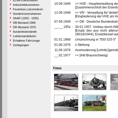
ELNA-Lokomotiven
10.09.1946
=> HVE - Hauptverwaltung de
Industrielokomotiven
[Zusammenschluß der Eisenba
Feuerlose Lokomotiven
12.09.1948
=> VfV - Verwaltung für Verke
Sonderkonstruktionen
[Eingliederung der HVE als Ha
SAAR (1920 - 1935)
07.09.1949
=> DB - Deutsche Bundesbahn
DB-Bestand 1968
__.__.195x
-
30.01.1957 Umbau durch AW
DR-Bestand 1970
[Ersatz des aus nicht alter
Auslandsbestände
28018/1944), Ersatzkessel war
Lokbestandslisten
01.01.1968
Umzeichnung in "050 525-5"
Erhaltene Fahrzeuge
01.06.1976
z-Stellung
Zerlegungen
11.06.1976
Ausmusterung [Lehrte] [gemäß
__.02.1977
++ [AW Braunschweig]
Fotos