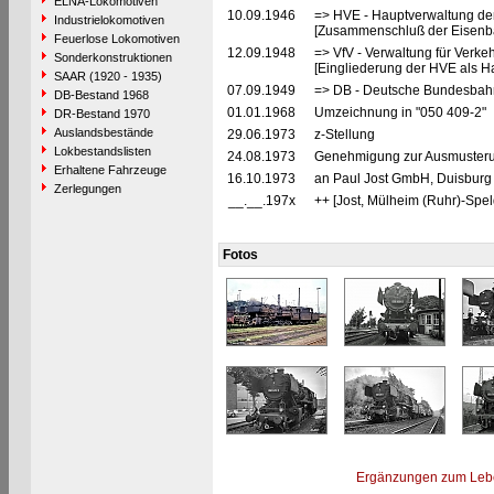
ELNA-Lokomotiven
10.09.1946
=> HVE - Hauptverwaltung de
Industrielokomotiven
[Zusammenschluß der Eisenba
Feuerlose Lokomotiven
12.09.1948
=> VfV - Verwaltung für Verke
Sonderkonstruktionen
[Eingliederung der HVE als Ha
SAAR (1920 - 1935)
07.09.1949
=> DB - Deutsche Bundesbahn
DB-Bestand 1968
01.01.1968
Umzeichnung in "050 409-2"
DR-Bestand 1970
Auslandsbestände
29.06.1973
z-Stellung
Lokbestandslisten
24.08.1973
Genehmigung zur Ausmusterun
Erhaltene Fahrzeuge
16.10.1973
an Paul Jost GmbH, Duisburg 
Zerlegungen
__.__.197x
++ [Jost, Mülheim (Ruhr)-Spel
Fotos
Ergänzungen zum Leb