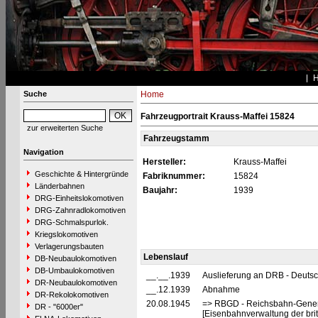
Suche
Home
Fahrzeugportrait Krauss-Maffei 15824
zur erweiterten Suche
Fahrzeugstamm
Navigation
Hersteller:
Krauss-Maffei
Geschichte & Hintergründe
Fabriknummer:
15824
Länderbahnen
Baujahr:
1939
DRG-Einheitslokomotiven
DRG-Zahnradlokomotiven
DRG-Schmalspurlok.
Kriegslokomotiven
Verlagerungsbauten
Lebenslauf
DB-Neubaulokomotiven
DB-Umbaulokomotiven
__.__.1939
Auslieferung an DRB - Deuts
DR-Neubaulokomotiven
__.12.1939
Abnahme
DR-Rekolokomotiven
20.08.1945
=> RBGD - Reichsbahn-General
DR - "6000er"
[Eisenbahnverwaltung der brit