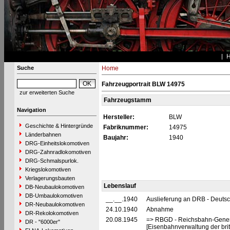
Suche
Home
Fahrzeugportrait BLW 14975
zur erweiterten Suche
Fahrzeugstamm
Navigation
Hersteller:
BLW
Geschichte & Hintergründe
Fabriknummer:
14975
Länderbahnen
Baujahr:
1940
DRG-Einheitslokomotiven
DRG-Zahnradlokomotiven
DRG-Schmalspurlok.
Kriegslokomotiven
Verlagerungsbauten
Lebenslauf
DB-Neubaulokomotiven
DB-Umbaulokomotiven
__.__.1940
Auslieferung an DRB - Deuts
DR-Neubaulokomotiven
24.10.1940
Abnahme
DR-Rekolokomotiven
20.08.1945
=> RBGD - Reichsbahn-General
DR - "6000er"
[Eisenbahnverwaltung der brit