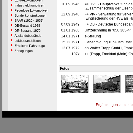
ELNA-Lokomotiven
10.09.1946
=> HVE - Hauptverwaltung de
Industrielokomotiven
[Zusammenschluß der Eisenba
Feuerlose Lokomotiven
12.09.1948
=> VfV - Verwaltung für Verke
Sonderkonstruktionen
[Eingliederung der HVE als Ha
SAAR (1920 - 1935)
07.09.1949
=> DB - Deutsche Bundesbahn
DB-Bestand 1968
01.01.1968
Umzeichnung in "050 385-4"
DR-Bestand 1970
Auslandsbestände
14.01.1971
z-Stellung
Lokbestandslisten
15.12.1971
Genehmigung zur Ausmusterun
Erhaltene Fahrzeuge
12.07.1972
an Walter Trapp GmbH, Frankfu
Zerlegungen
__.__.197x
++ [Trapp, Frankfurt (Main)-Os
Fotos
Ergänzungen zum Leb