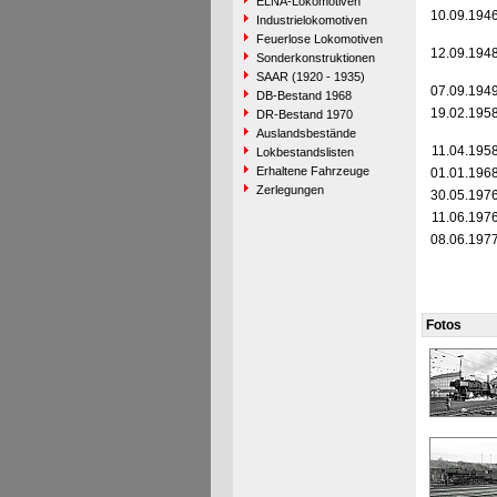
ELNA-Lokomotiven
10.09.194
Industrielokomotiven
Feuerlose Lokomotiven
12.09.194
Sonderkonstruktionen
SAAR (1920 - 1935)
07.09.194
DB-Bestand 1968
19.02.195
DR-Bestand 1970
Auslandsbestände
11.04.195
Lokbestandslisten
Erhaltene Fahrzeuge
01.01.196
Zerlegungen
30.05.197
11.06.197
08.06.197
Fotos