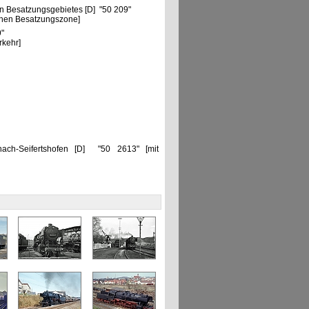
n Besatzungsgebietes [D] "50 209"
chen Besatzungszone]
9"
rkehr]
ch-Seifertshofen [D] "50 2613" [mit