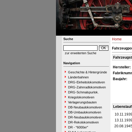
Suche
Home
Fahrzeugpor
zur erweiterten Suche
Fahrzeugs
Navigation
Hersteller:
Geschichte & Hintergründe
Fabriknum
Länderbahnen
Baujahr:
DRG-Einheitslokomotiven
DRG-Zahnradlokomotiven
DRG-Schmalspurlok.
Kriegslokomotiven
Verlagerungsbauten
Lebenslauf
DB-Neubaulokomotiven
DB-Umbaulokomotiven
10.11.193
DR-Neubaulokomotiven
13.11.193
DR-Rekolokomotiven
20.08.194
DR - "6000er"