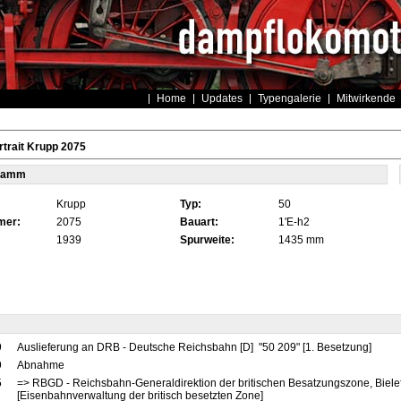
Home
Updates
Typengalerie
Mitwirkende
trait Krupp 2075
tamm
Krupp
Typ:
50
mer:
2075
Bauart:
1'E-h2
1939
Spurweite:
1435 mm
9
Auslieferung an DRB - Deutsche Reichsbahn [D] "50 209" [1. Besetzung]
9
Abnahme
5
=> RBGD - Reichsbahn-Generaldirektion der britischen Besatzungszone, Bielef
[Eisenbahnverwaltung der britisch besetzten Zone]