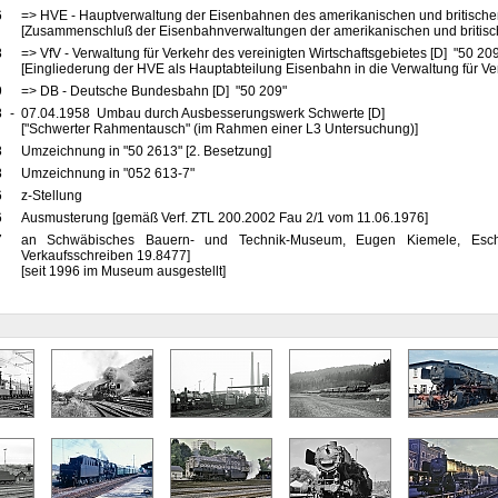
6
=> HVE - Hauptverwaltung der Eisenbahnen des amerikanischen und britische
[Zusammenschluß der Eisenbahnverwaltungen der amerikanischen und britis
8
=> VfV - Verwaltung für Verkehr des vereinigten Wirtschaftsgebietes [D] "50 20
[Eingliederung der HVE als Hauptabteilung Eisenbahn in die Verwaltung für Ve
9
=> DB - Deutsche Bundesbahn [D] "50 209"
8
-
07.04.1958 Umbau durch Ausbesserungswerk Schwerte [D]
["Schwerter Rahmentausch" (im Rahmen einer L3 Untersuchung)]
8
Umzeichnung in "50 2613" [2. Besetzung]
8
Umzeichnung in "052 613-7"
6
z-Stellung
6
Ausmusterung [gemäß Verf. ZTL 200.2002 Fau 2/1 vom 11.06.1976]
7
an Schwäbisches Bauern- und Technik-Museum, Eugen Kiemele, Escha
Verkaufsschreiben 19.8477]
[seit 1996 im Museum ausgestellt]