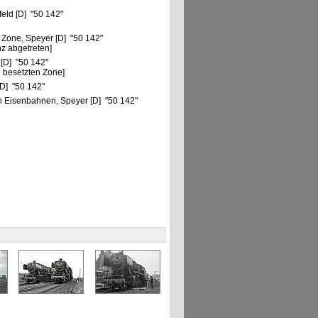
eld [D] "50 142"
 Zone, Speyer [D] "50 142"
z abgetreten]
 [D] "50 142"
 besetzten Zone]
D] "50 142"
 Eisenbahnen, Speyer [D] "50 142"