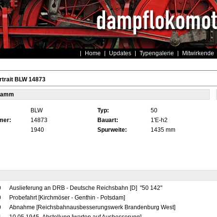
Home
Updates
Typengalerie
Mitwirkende
rtrait BLW 14873
tamm
BLW
Typ:
50
mer:
14873
Bauart:
1'E-h2
1940
Spurweite:
1435 mm
0
Auslieferung an DRB - Deutsche Reichsbahn [D] "50 142"
0
Probefahrt [Kirchmöser - Genthin - Potsdam]
0
Abnahme [Reichsbahnausbesserungswerk Brandenburg West]