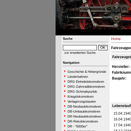
Suche
Home
Fahrzeugpo
zur erweiterten Suche
Fahrzeugs
Navigation
Hersteller:
Geschichte & Hintergründe
Fabriknum
Länderbahnen
Baujahr:
DRG-Einheitslokomotiven
DRG-Zahnradlokomotiven
DRG-Schmalspurlok.
Kriegslokomotiven
Verlagerungsbauten
Lebenslauf
DB-Neubaulokomotiven
DB-Umbaulokomotiven
15.04.194
DR-Neubaulokomotiven
16.04.194
DR-Rekolokomotiven
17.04.194
DR - "6000er"