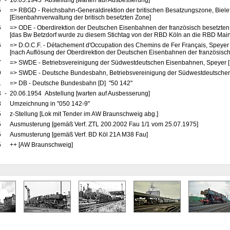
4
-
10.05.1945 Abstellung [warten auf Ausbesserung]
5
=> RBGD - Reichsbahn-Generaldirektion der britischen Besatzungszone, Bielef
[Eisenbahnverwaltung der britisch besetzten Zone]
6
=> ODE - Oberdirektion der Deutschen Eisenbahnen der französisch besetzten
[das Bw Betzdorf wurde zu diesem Stichtag von der RBD Köln an die RBD Main
6
=> D.O.C.F. - Détachement d'Occupation des Chemins de Fer Français, Speyer
[nach Auflösung der Oberdirektion der Deutschen Eisenbahnen der französisch
7
=> SWDE - Betriebsvereinigung der Südwestdeutschen Eisenbahnen, Speyer [
9
=> SWDE - Deutsche Bundesbahn, Betriebsvereinigung der Südwestdeutschen
1
=> DB - Deutsche Bundesbahn [D] "50 142"
3
-
20.06.1954 Abstellung [warten auf Ausbesserung]
8
Umzeichnung in "050 142-9"
5
z-Stellung [Lok mit Tender im AW Braunschweig abg.]
5
Ausmusterung [gemäß Verf. ZTL 200.2002 Fau 1/1 vom 25.07.1975]
5
Ausmusterung [gemäß Verf. BD Köl 21A M38 Fau]
5
++ [AW Braunschweig]