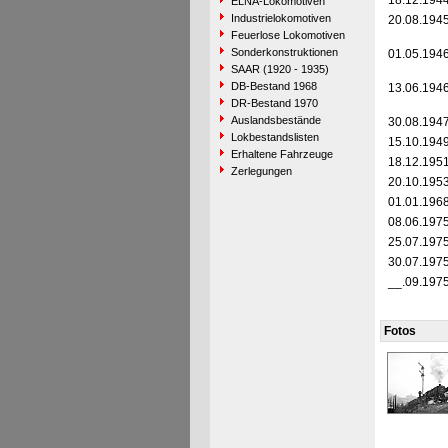
18.12.194
ELNA-Lokomotiven
Industrielokomotiven
20.08.194
Feuerlose Lokomotiven
Sonderkonstruktionen
01.05.194
SAAR (1920 - 1935)
DB-Bestand 1968
13.06.194
DR-Bestand 1970
Auslandsbestände
30.08.194
Lokbestandslisten
15.10.194
Erhaltene Fahrzeuge
18.12.195
Zerlegungen
20.10.195
01.01.196
08.06.197
25.07.197
30.07.197
__.09.197
Fotos