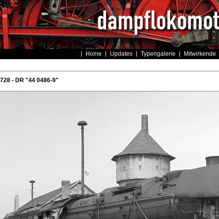
Home
Updates
Typengalerie
Mitwirkende
728 - DR "44 0486-9"