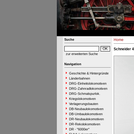
Suche
Home
Schneider 4
zur erweiterten Suche
Navigation
Geschichte & Hintergründe
Länderbahnen
DRG-Einheitslokomotiven
DRG-Zahnradlokomotiven
DRG-Schmalspurlok.
Kriegslokomotiven
Verlagerungsbauten
DB-Neubaulokomotiven
DB-Umbaulokomotiven
DR-Neubaulokomotiven
DR-Rekolokomotiven
DR - "6000er"