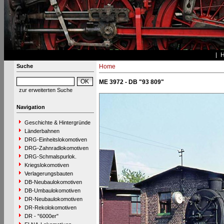
Suche
Home
ME 3972 - DB "93 809"
zur erweiterten Suche
Navigation
Geschichte & Hintergründe
Länderbahnen
DRG-Einheitslokomotiven
DRG-Zahnradlokomotiven
DRG-Schmalspurlok.
Kriegslokomotiven
Verlagerungsbauten
DB-Neubaulokomotiven
DB-Umbaulokomotiven
DR-Neubaulokomotiven
DR-Rekolokomotiven
DR - "6000er"