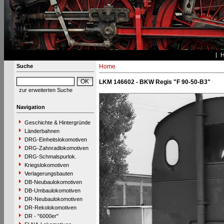
Suche
Home
LKM 146602 - BKW Regis "F 90-50-B3"
zur erweiterten Suche
Navigation
Geschichte & Hintergründe
Länderbahnen
DRG-Einheitslokomotiven
DRG-Zahnradlokomotiven
DRG-Schmalspurlok.
Kriegslokomotiven
Verlagerungsbauten
DB-Neubaulokomotiven
DB-Umbaulokomotiven
DR-Neubaulokomotiven
DR-Rekolokomotiven
DR - "6000er"