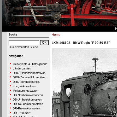
Suche
Home
LKM 146602 - BKW Regis "F 90-50-B3"
zur erweiterten Suche
Navigation
Geschichte & Hintergründe
Länderbahnen
DRG-Einheitslokomotiven
DRG-Zahnradlokomotiven
DRG-Schmalspurlok.
Kriegslokomotiven
Verlagerungsbauten
DB-Neubaulokomotiven
DB-Umbaulokomotiven
DR-Neubaulokomotiven
DR-Rekolokomotiven
DR - "6000er"