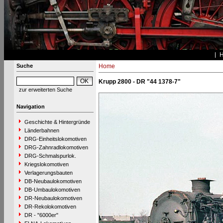
Suche
Home
Krupp 2800 - DR "44 1378-7"
zur erweiterten Suche
Navigation
Geschichte & Hintergründe
Länderbahnen
DRG-Einheitslokomotiven
DRG-Zahnradlokomotiven
DRG-Schmalspurlok.
Kriegslokomotiven
Verlagerungsbauten
DB-Neubaulokomotiven
DB-Umbaulokomotiven
DR-Neubaulokomotiven
DR-Rekolokomotiven
DR - "6000er"