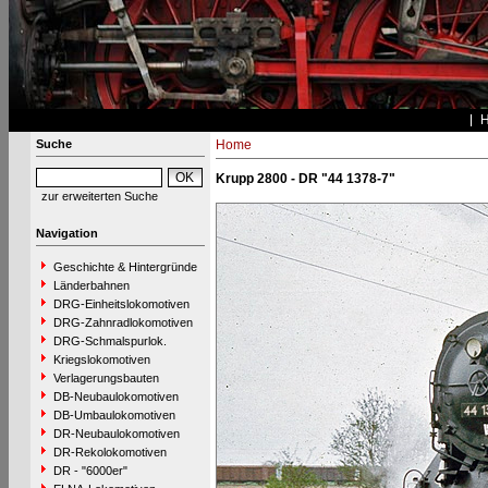
Suche
Home
Krupp 2800 - DR "44 1378-7"
zur erweiterten Suche
Navigation
Geschichte & Hintergründe
Länderbahnen
DRG-Einheitslokomotiven
DRG-Zahnradlokomotiven
DRG-Schmalspurlok.
Kriegslokomotiven
Verlagerungsbauten
DB-Neubaulokomotiven
DB-Umbaulokomotiven
DR-Neubaulokomotiven
DR-Rekolokomotiven
DR - "6000er"