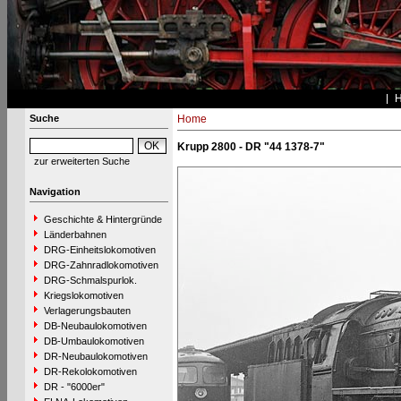
Suche
Home
Krupp 2800 - DR "44 1378-7"
zur erweiterten Suche
Navigation
Geschichte & Hintergründe
Länderbahnen
DRG-Einheitslokomotiven
DRG-Zahnradlokomotiven
DRG-Schmalspurlok.
Kriegslokomotiven
Verlagerungsbauten
DB-Neubaulokomotiven
DB-Umbaulokomotiven
DR-Neubaulokomotiven
DR-Rekolokomotiven
DR - "6000er"