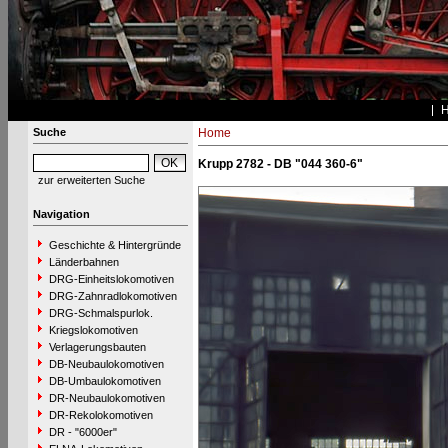
Suche
Home
Krupp 2782 - DB "044 360-6"
zur erweiterten Suche
Navigation
Geschichte & Hintergründe
Länderbahnen
DRG-Einheitslokomotiven
DRG-Zahnradlokomotiven
DRG-Schmalspurlok.
Kriegslokomotiven
Verlagerungsbauten
DB-Neubaulokomotiven
DB-Umbaulokomotiven
DR-Neubaulokomotiven
DR-Rekolokomotiven
DR - "6000er"