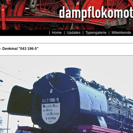
Home
Updates
Typengalerie
Mitwirkende
- Denkmal "043 196-5"