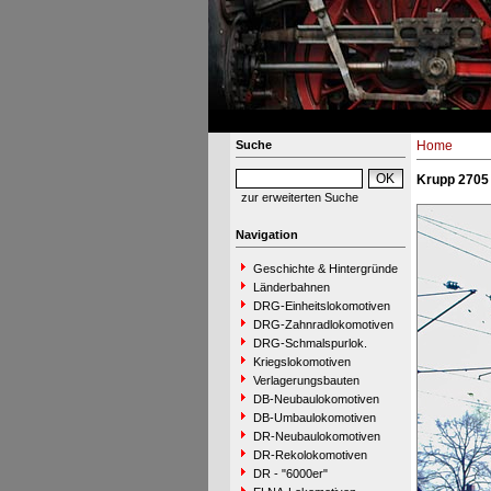
Suche
Home
Krupp 2705 
zur erweiterten Suche
Navigation
Geschichte & Hintergründe
Länderbahnen
DRG-Einheitslokomotiven
DRG-Zahnradlokomotiven
DRG-Schmalspurlok.
Kriegslokomotiven
Verlagerungsbauten
DB-Neubaulokomotiven
DB-Umbaulokomotiven
DR-Neubaulokomotiven
DR-Rekolokomotiven
DR - "6000er"