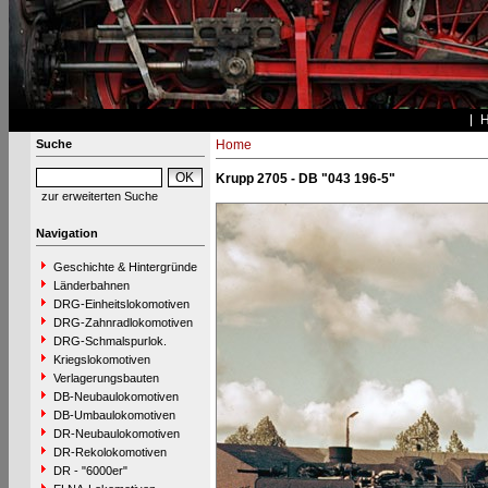
Suche
Home
Krupp 2705 - DB "043 196-5"
zur erweiterten Suche
Navigation
Geschichte & Hintergründe
Länderbahnen
DRG-Einheitslokomotiven
DRG-Zahnradlokomotiven
DRG-Schmalspurlok.
Kriegslokomotiven
Verlagerungsbauten
DB-Neubaulokomotiven
DB-Umbaulokomotiven
DR-Neubaulokomotiven
DR-Rekolokomotiven
DR - "6000er"