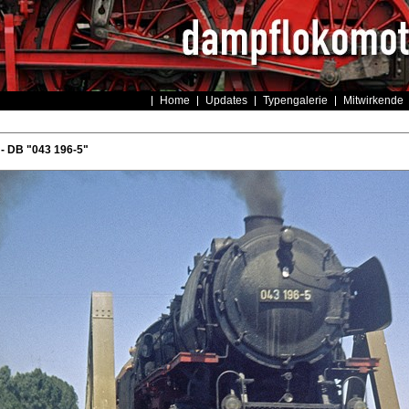
Home
Updates
Typengalerie
Mitwirkende
- DB "043 196-5"