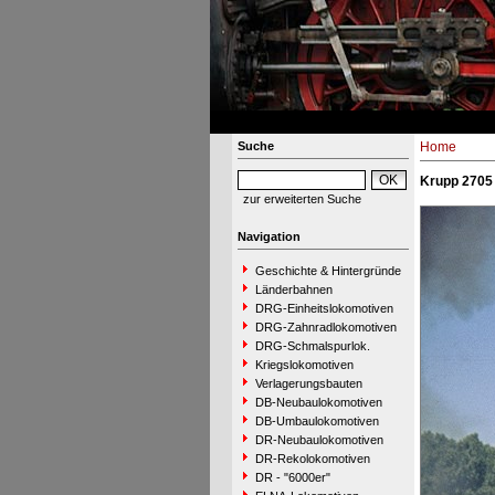
Suche
Home
Krupp 2705 
zur erweiterten Suche
Navigation
Geschichte & Hintergründe
Länderbahnen
DRG-Einheitslokomotiven
DRG-Zahnradlokomotiven
DRG-Schmalspurlok.
Kriegslokomotiven
Verlagerungsbauten
DB-Neubaulokomotiven
DB-Umbaulokomotiven
DR-Neubaulokomotiven
DR-Rekolokomotiven
DR - "6000er"