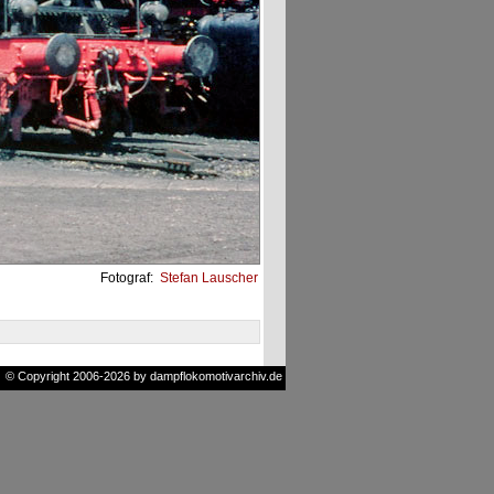
Fotograf:
Stefan Lauscher
© Copyright 2006-2026 by dampflokomotivarchiv.de