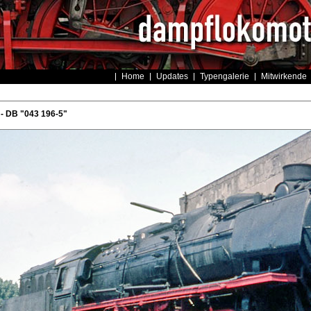
Home
Updates
Typengalerie
Mitwirkende
- DB "043 196-5"