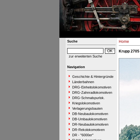
Suche
Home
Krupp 2705 
zur erweiterten Suche
Navigation
Geschichte & Hintergründe
Länderbahnen
DRG-Einheitslokomotiven
DRG-Zahnradlokomotiven
DRG-Schmalspurlok.
Kriegslokomotiven
Verlagerungsbauten
DB-Neubaulokomotiven
DB-Umbaulokomotiven
DR-Neubaulokomotiven
DR-Rekolokomotiven
DR - "6000er"