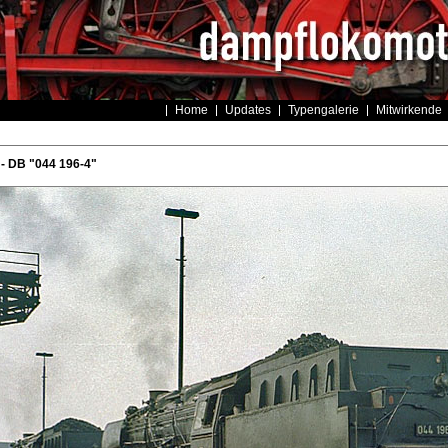
Home
Updates
Typengalerie
Mitwirkende
- DB "044 196-4"