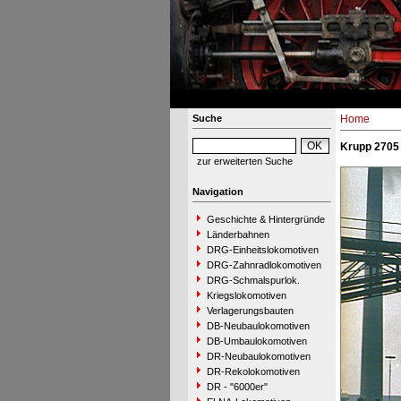
Suche
Home
Krupp 2705 
zur erweiterten Suche
Navigation
Geschichte & Hintergründe
Länderbahnen
DRG-Einheitslokomotiven
DRG-Zahnradlokomotiven
DRG-Schmalspurlok.
Kriegslokomotiven
Verlagerungsbauten
DB-Neubaulokomotiven
DB-Umbaulokomotiven
DR-Neubaulokomotiven
DR-Rekolokomotiven
DR - "6000er"