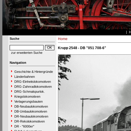
Suche
Home
Krupp 2548 - DB "051 708-6"
zur erweiterten Suche
Navigation
Geschichte & Hintergründe
Länderbahnen
DRG-Einheitslokomotiven
DRG-Zahnradlokomotiven
DRG-Schmalspurlok.
Kriegslokomotiven
Verlagerungsbauten
DB-Neubaulokomotiven
DB-Umbaulokomotiven
DR-Neubaulokomotiven
DR-Rekolokomotiven
DR - "6000er"