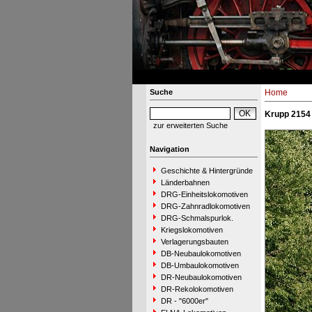
Suche
Home
Krupp 2154 
zur erweiterten Suche
Navigation
Geschichte & Hintergründe
Länderbahnen
DRG-Einheitslokomotiven
DRG-Zahnradlokomotiven
DRG-Schmalspurlok.
Kriegslokomotiven
Verlagerungsbauten
DB-Neubaulokomotiven
DB-Umbaulokomotiven
DR-Neubaulokomotiven
DR-Rekolokomotiven
DR - "6000er"