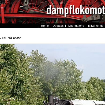
Home
Updates
Typengalerie
Mitwirkende
- LEL "92 6505"