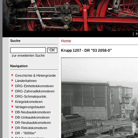
Suche
Home
Krupp 1207 - DR "03 2058-0"
zur erweiterten Suche
Navigation
Geschichte & Hintergründe
Länderbahnen
DRG-Einheitslokomotiven
DRG-Zahnradlokomotiven
DRG-Schmalspurlok.
Kriegslokomotiven
Verlagerungsbauten
DB-Neubaulokomotiven
DB-Umbaulokomotiven
DR-Neubaulokomotiven
DR-Rekolokomotiven
DR - "6000er"