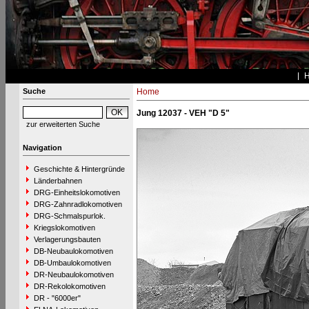
Suche
Home
Jung 12037 - VEH "D 5"
zur erweiterten Suche
Navigation
Geschichte & Hintergründe
Länderbahnen
DRG-Einheitslokomotiven
DRG-Zahnradlokomotiven
DRG-Schmalspurlok.
Kriegslokomotiven
Verlagerungsbauten
DB-Neubaulokomotiven
DB-Umbaulokomotiven
DR-Neubaulokomotiven
DR-Rekolokomotiven
DR - "6000er"