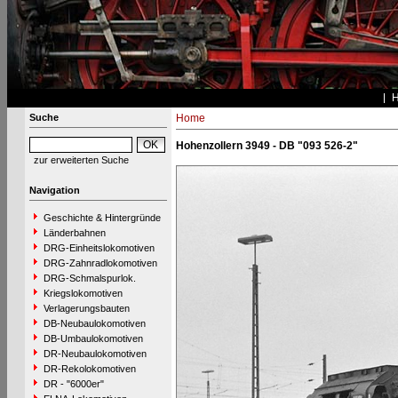
Suche
Home
Hohenzollern 3949 - DB "093 526-2"
zur erweiterten Suche
Navigation
Geschichte & Hintergründe
Länderbahnen
DRG-Einheitslokomotiven
DRG-Zahnradlokomotiven
DRG-Schmalspurlok.
Kriegslokomotiven
Verlagerungsbauten
DB-Neubaulokomotiven
DB-Umbaulokomotiven
DR-Neubaulokomotiven
DR-Rekolokomotiven
DR - "6000er"