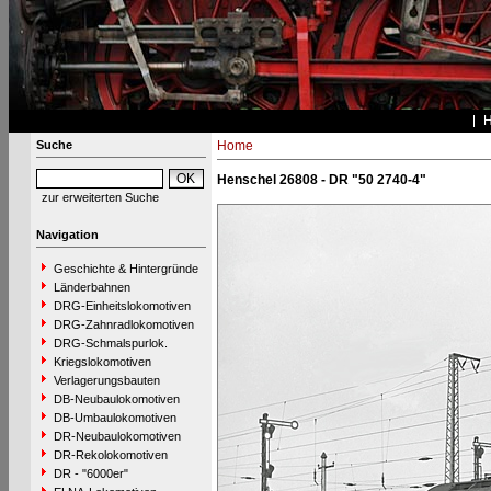
Suche
Home
Henschel 26808 - DR "50 2740-4"
zur erweiterten Suche
Navigation
Geschichte & Hintergründe
Länderbahnen
DRG-Einheitslokomotiven
DRG-Zahnradlokomotiven
DRG-Schmalspurlok.
Kriegslokomotiven
Verlagerungsbauten
DB-Neubaulokomotiven
DB-Umbaulokomotiven
DR-Neubaulokomotiven
DR-Rekolokomotiven
DR - "6000er"