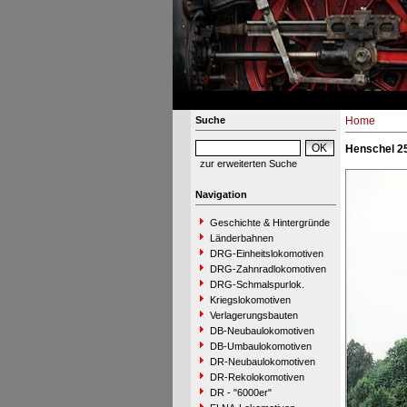
Suche
Home
Henschel 25
zur erweiterten Suche
Navigation
Geschichte & Hintergründe
Länderbahnen
DRG-Einheitslokomotiven
DRG-Zahnradlokomotiven
DRG-Schmalspurlok.
Kriegslokomotiven
Verlagerungsbauten
DB-Neubaulokomotiven
DB-Umbaulokomotiven
DR-Neubaulokomotiven
DR-Rekolokomotiven
DR - "6000er"