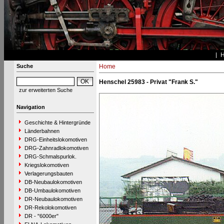
Suche
Home
Henschel 25983 - Privat "Frank S."
zur erweiterten Suche
Navigation
Geschichte & Hintergründe
Länderbahnen
DRG-Einheitslokomotiven
DRG-Zahnradlokomotiven
DRG-Schmalspurlok.
Kriegslokomotiven
Verlagerungsbauten
DB-Neubaulokomotiven
DB-Umbaulokomotiven
DR-Neubaulokomotiven
DR-Rekolokomotiven
DR - "6000er"