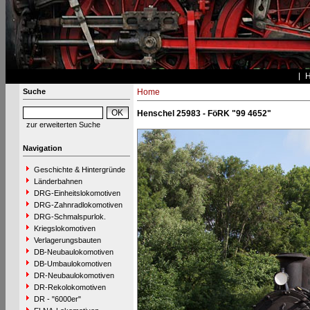
Suche
Home
Henschel 25983 - FöRK "99 4652"
zur erweiterten Suche
Navigation
Geschichte & Hintergründe
Länderbahnen
DRG-Einheitslokomotiven
DRG-Zahnradlokomotiven
DRG-Schmalspurlok.
Kriegslokomotiven
Verlagerungsbauten
DB-Neubaulokomotiven
DB-Umbaulokomotiven
DR-Neubaulokomotiven
DR-Rekolokomotiven
DR - "6000er"