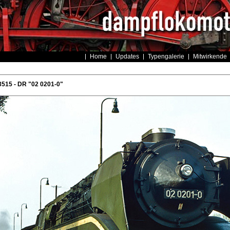
Home
Updates
Typengalerie
Mitwirkende
515 - DR "02 0201-0"