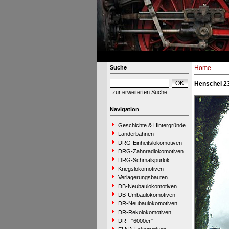
Suche
Home
Henschel 23
zur erweiterten Suche
Navigation
Geschichte & Hintergründe
Länderbahnen
DRG-Einheitslokomotiven
DRG-Zahnradlokomotiven
DRG-Schmalspurlok.
Kriegslokomotiven
Verlagerungsbauten
DB-Neubaulokomotiven
DB-Umbaulokomotiven
DR-Neubaulokomotiven
DR-Rekolokomotiven
DR - "6000er"