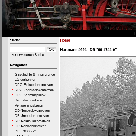
Suche
Home
Hartmann 4691 - DR "99 1741-0"
zur erweiterten Suche
Navigation
Geschichte & Hintergründe
Länderbahnen
DRG-Einheitslokomotiven
DRG-Zahnradlokomotiven
DRG-Schmalspurlok.
Kriegslokomotiven
Verlagerungsbauten
DB-Neubaulokomotiven
DB-Umbaulokomotiven
DR-Neubaulokomotiven
DR-Rekolokomotiven
DR - "6000er"