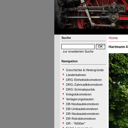
Suche
Home
Hartmann 4
zur erweiterten Suche
Navigation
Geschichte & Hintergründe
Länderbahnen
DRG-Einheitslokomotiven
DRG-Zahnradlokomotiven
DRG-Schmalspurlok.
Kriegslokomotiven
Verlagerungsbauten
DB-Neubaulokomotiven
DB-Umbaulokomotiven
DR-Neubaulokomotiven
DR-Rekolokomotiven
DR - "6000er"