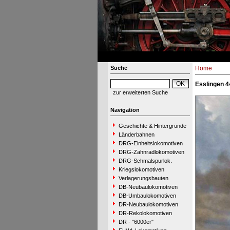
Suche
Home
Esslingen 4
zur erweiterten Suche
Navigation
Geschichte & Hintergründe
Länderbahnen
DRG-Einheitslokomotiven
DRG-Zahnradlokomotiven
DRG-Schmalspurlok.
Kriegslokomotiven
Verlagerungsbauten
DB-Neubaulokomotiven
DB-Umbaulokomotiven
DR-Neubaulokomotiven
DR-Rekolokomotiven
DR - "6000er"