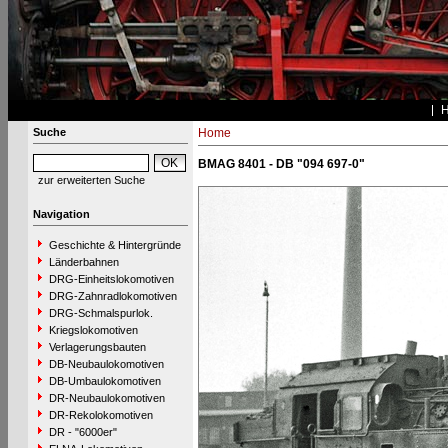
Suche
Home
BMAG 8401 - DB "094 697-0"
zur erweiterten Suche
Navigation
Geschichte & Hintergründe
Länderbahnen
DRG-Einheitslokomotiven
DRG-Zahnradlokomotiven
DRG-Schmalspurlok.
Kriegslokomotiven
Verlagerungsbauten
DB-Neubaulokomotiven
DB-Umbaulokomotiven
DR-Neubaulokomotiven
DR-Rekolokomotiven
DR - "6000er"