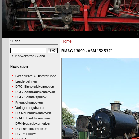
Suche
Home
BMAG 13099 - VSM "52 532"
zur erweiterten Suche
Navigation
Geschichte & Hintergründe
Länderbahnen
DRG-Einheitslokomotiven
DRG-Zahnradlokomotiven
DRG-Schmalspurlok.
Kriegslokomotiven
Verlagerungsbauten
DB-Neubaulokomotiven
DB-Umbaulokomotiven
DR-Neubaulokomotiven
DR-Rekolokomotiven
DR - "6000er"