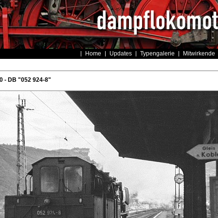
Home
Updates
Typengalerie
Mitwirkende
 - DB "052 924-8"