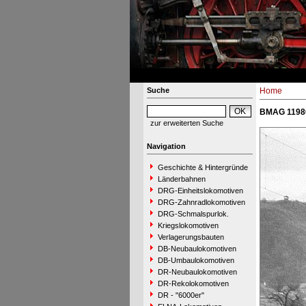
Suche
Home
BMAG 11980
zur erweiterten Suche
Navigation
Geschichte & Hintergründe
Länderbahnen
DRG-Einheitslokomotiven
DRG-Zahnradlokomotiven
DRG-Schmalspurlok.
Kriegslokomotiven
Verlagerungsbauten
DB-Neubaulokomotiven
DB-Umbaulokomotiven
DR-Neubaulokomotiven
DR-Rekolokomotiven
DR - "6000er"