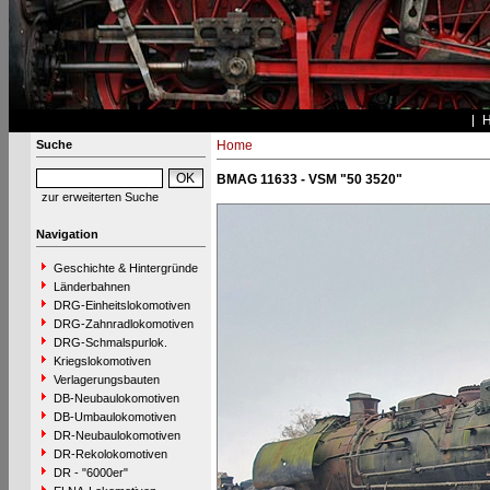
Suche
Home
BMAG 11633 - VSM "50 3520"
zur erweiterten Suche
Navigation
Geschichte & Hintergründe
Länderbahnen
DRG-Einheitslokomotiven
DRG-Zahnradlokomotiven
DRG-Schmalspurlok.
Kriegslokomotiven
Verlagerungsbauten
DB-Neubaulokomotiven
DB-Umbaulokomotiven
DR-Neubaulokomotiven
DR-Rekolokomotiven
DR - "6000er"