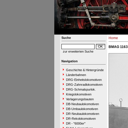
Suche
Home
BMAG 11633
zur erweiterten Suche
Navigation
Geschichte & Hintergründe
Länderbahnen
DRG-Einheitslokomotiven
DRG-Zahnradlokomotiven
DRG-Schmalspurlok.
Kriegslokomotiven
Verlagerungsbauten
DB-Neubaulokomotiven
DB-Umbaulokomotiven
DR-Neubaulokomotiven
DR-Rekolokomotiven
DR - "6000er"