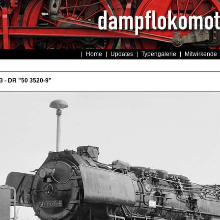
Home
Updates
Typengalerie
Mitwirkende
 - DR "50 3520-9"