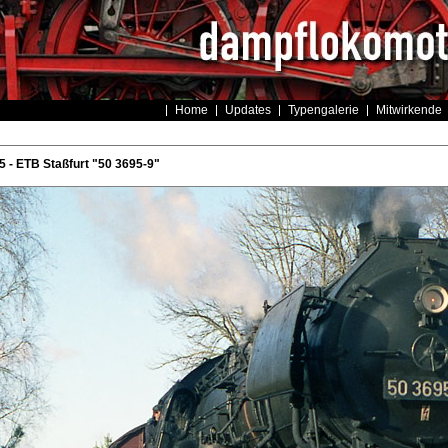
Home
Updates
Typengalerie
Mitwirkende
- ETB Staßfurt "50 3695-9"