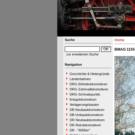
Suche
Home
BMAG 11555 
zur erweiterten Suche
Navigation
Geschichte & Hintergründe
Länderbahnen
DRG-Einheitslokomotiven
DRG-Zahnradlokomotiven
DRG-Schmalspurlok.
Kriegslokomotiven
Verlagerungsbauten
DB-Neubaulokomotiven
DB-Umbaulokomotiven
DR-Neubaulokomotiven
DR-Rekolokomotiven
DR - "6000er"