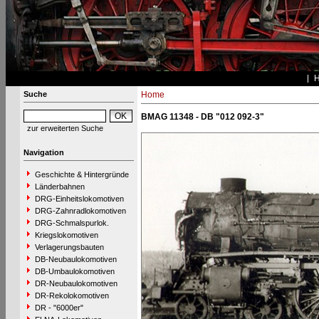
Suche
Home
BMAG 11348 - DB "012 092-3"
zur erweiterten Suche
Navigation
Geschichte & Hintergründe
Länderbahnen
DRG-Einheitslokomotiven
DRG-Zahnradlokomotiven
DRG-Schmalspurlok.
Kriegslokomotiven
Verlagerungsbauten
DB-Neubaulokomotiven
DB-Umbaulokomotiven
DR-Neubaulokomotiven
DR-Rekolokomotiven
DR - "6000er"